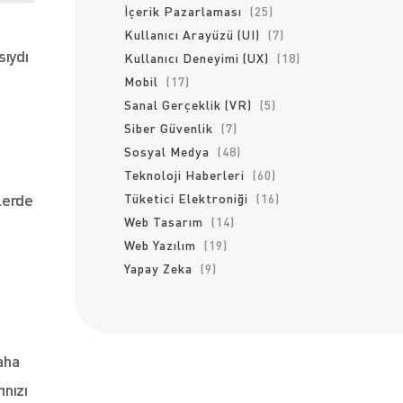
İçerik Pazarlaması
(25)
Kullanıcı Arayüzü (UI)
(7)
sıydı
Kullanıcı Deneyimi (UX)
(18)
Mobil
(17)
Sanal Gerçeklik (VR)
(5)
Siber Güvenlik
(7)
Sosyal Medya
(48)
Teknoloji Haberleri
(60)
klerde
Tüketici Elektroniği
(16)
Web Tasarım
(14)
Web Yazılım
(19)
Yapay Zeka
(9)
”
aha
ınızı