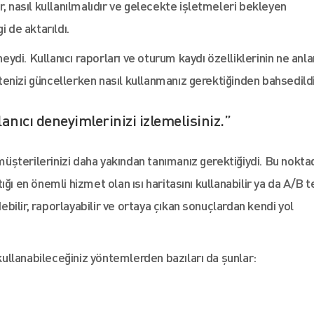
r, nasıl kullanılmalıdır ve gelecekte işletmeleri bekleyen
i de aktarıldı.
neydi. Kullanıcı raporları ve oturum kaydı özelliklerinin ne an
sitenizi güncellerken nasıl kullanmanız gerektiğinden bahsedildi
nıcı deneyimlerinizi izlemelisiniz.”
şterilerinizi daha yakından tanımanız gerektiğiydi. Bu nokta
ğı en önemli hizmet olan ısı haritasını kullanabilir ya da A/B t
debilir, raporlayabilir ve ortaya çıkan sonuçlardan kendi yol
 kullanabileceğiniz yöntemlerden bazıları da şunlar: