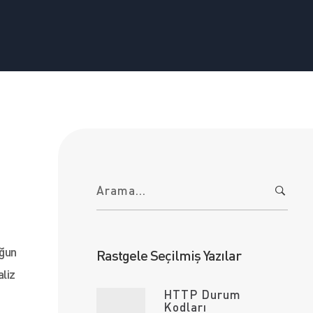
A
r
a
m
a
:
oğun
Rastgele Seçilmiş Yazılar
aliz
HTTP Durum
Kodları