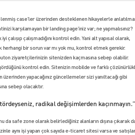
lenmiş case’ler üzerinden desteklenen hikayelerle anlatılma
nizi karşılamayan bir landing page’iniz var; ne yapmalısınız?
yi çalışıp çalışmadığını kontrol edin. Yani alt yapısal olarak,
ek herhangi bir sorun var mı yok mu, kontrol etmek gerekir.
uton ziyaretçilerinizin sitenizden kaçmasına sebep olabilir.
 gördüğünü kontrol edin. Sitenizin mobilde ve farklı çözünürlü
 üzerinden yapacağınız güncellemeler sizi yanıltacağı gibi
ına sebep olacaktır.
tördeyseniz, radikal değişimlerden kaçınmayın.
u da safe zone olarak belirlediğiniz alanların dışına çıkarak d
zinle aynı işi yapan çok sayıda e-ticaret sitesi varsa ve satışlar