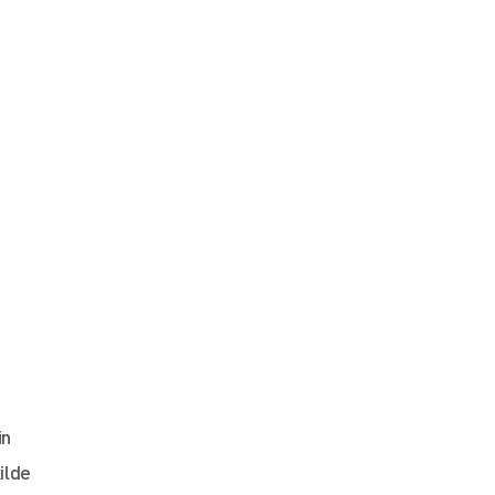
ün
ilde