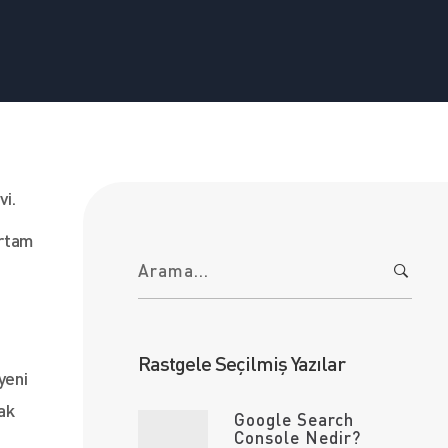
vi.
ortam
A
r
a
m
a
:
Rastgele Seçilmiş Yazılar
yeni
mak
Google Search
Console Nedir?