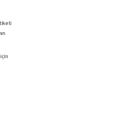
tiketi
nın
için