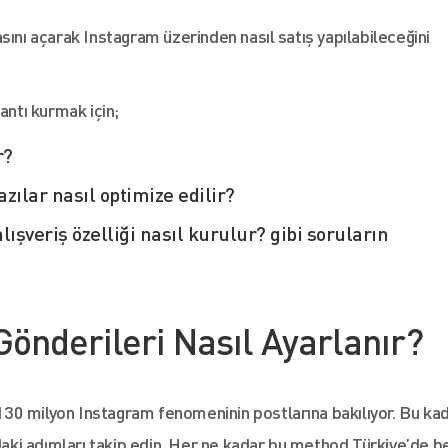
sını açarak Instagram üzerinden nasıl satış yapılabileceğini
antı kurmak için;
r?
azılar nasıl optimize edilir?
ışveriş özelliği nasıl kurulur? gibi soruların
Gönderileri Nasıl Ayarlanır?
n 130 milyon Instagram fenomeninin postlarına bakılıyor. Bu ka
daki adımları takip edin. Her ne kadar bu method Türkiye’de be