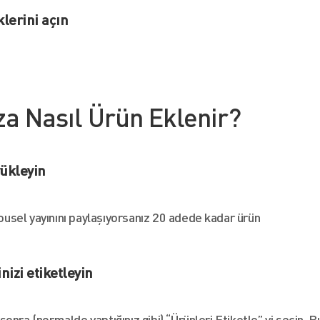
klerini açın
za Nasıl Ürün Eklenir?
yükleyin
usel yayınını paylaşıyorsanız 20 adede kadar ürün
nizi etiketleyin
onra (normalde yaptığınız gibi) “Ürünleri Etiketle” yi seçin. B