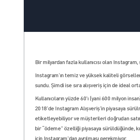
Bir milyardan fazla kullanıcısı olan Instagram,
Instagram’ın temiz ve yüksek kaliteli görselle
sundu. Şimdi ise sıra alışveriş için de ideal o
Kullanıcıların yüzde 60'ı (yani 600 milyon insa
2018’de Instagram Alışveriş’in piyasaya sürül
etiketleyebiliyor ve müşterileri doğrudan satı
bir “ödeme” özelliği piyasaya sürüldüğünde, kul
için Instagram'dan ayrılması gerekmiyor.