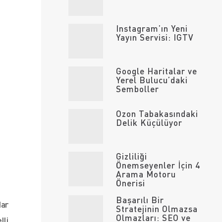
Instagram’ın Yeni
Yayın Servisi: IGTV
Google Haritalar ve
Yerel Bulucu’daki
Semboller
Ozon Tabakasındaki
Delik Küçülüyor
Gizliliği
Önemseyenler İçin 4
Arama Motoru
Önerisi
Başarılı Bir
dar
Stratejinin Olmazsa
Olmazları: SEO ve
lli