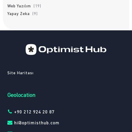
Web Yazılım
(19)
Yapay Zeka
(9)
Site Haritası
Geolocation
+90 212 924 20 87
hi@optimisthub.com