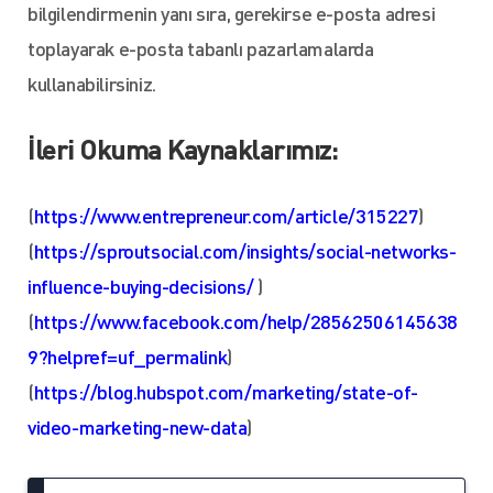
bilgilendirmenin yanı sıra, gerekirse e-posta adresi
toplayarak e-posta tabanlı pazarlamalarda
kullanabilirsiniz.
İleri Okuma Kaynaklarımız:
(
https://www.entrepreneur.com/article/315227
)
(
https://sproutsocial.com/insights/social-networks-
influence-buying-decisions/
)
(
https://www.facebook.com/help/28562506145638
9?helpref=uf_permalink
)
(
https://blog.hubspot.com/marketing/state-of-
video-marketing-new-data
)