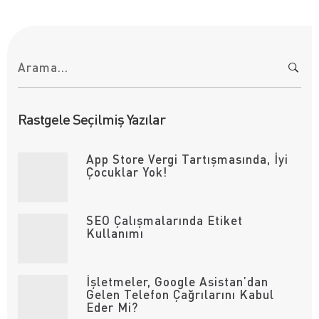
A
r
a
m
a
:
Rastgele Seçilmiş Yazılar
App Store Vergi Tartışmasında, İyi
Çocuklar Yok!
SEO Çalışmalarında Etiket
Kullanımı
İşletmeler, Google Asistan’dan
Gelen Telefon Çağrılarını Kabul
Eder Mi?