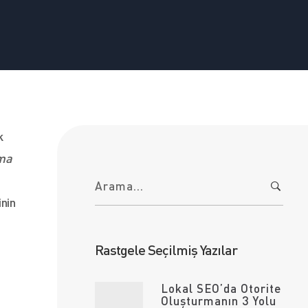
k
ma
A
r
a
inin
m
a
:
Rastgele Seçilmiş Yazılar
Lokal SEO’da Otorite
Oluşturmanın 3 Yolu