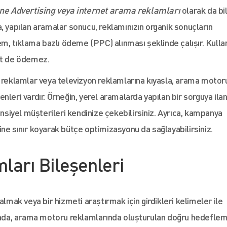
ne Advertising veya internet arama reklamları
olarak da bili
, yapılan aramalar sonucu, reklamınızın organik sonuçların
em, tıklama bazlı ödeme (PPC) alınması şeklinde çalışır. Kullan
ret de ödemez.
ü reklamlar veya televizyon reklamlarına kıyasla, arama motor
leri vardır. Örneğin, yerel aramalarda yapılan bir sorguya ila
ansiyel müşterileri kendinize çekebilirsiniz. Ayrıca, kampanya
ne sınır koyarak bütçe optimizasyonu da sağlayabilirsiniz.
arı Bileşenleri
almak veya bir hizmeti araştırmak için girdikleri kelimeler ile
ktada, arama motoru reklamlarında oluşturulan doğru hedeflem