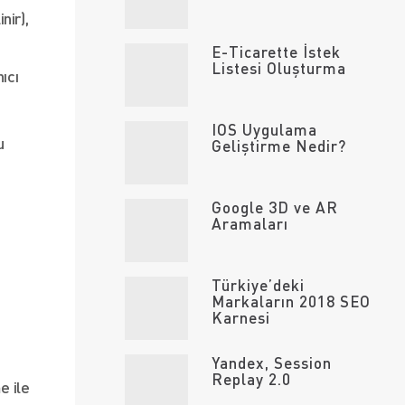
nir),
E-Ticarette İstek
Listesi Oluşturma
ıcı
IOS Uygulama
u
Geliştirme Nedir?
n
Google 3D ve AR
Aramaları
Türkiye’deki
Markaların 2018 SEO
Karnesi
Yandex, Session
Replay 2.0
e ile