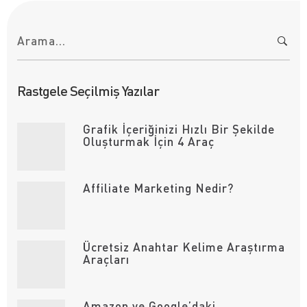
A
r
a
m
a
:
Rastgele Seçilmiş Yazılar
Grafik İçeriğinizi Hızlı Bir Şekilde
Oluşturmak İçin 4 Araç
Affiliate Marketing Nedir?
Ücretsiz Anahtar Kelime Araştırma
Araçları
Amazon ve Google’daki