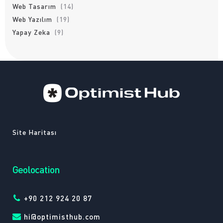
Web Tasarım
(14)
Web Yazılım
(19)
Yapay Zeka
(9)
Site Haritası
Geolocation
+90 212 924 20 87
hi@optimisthub.com