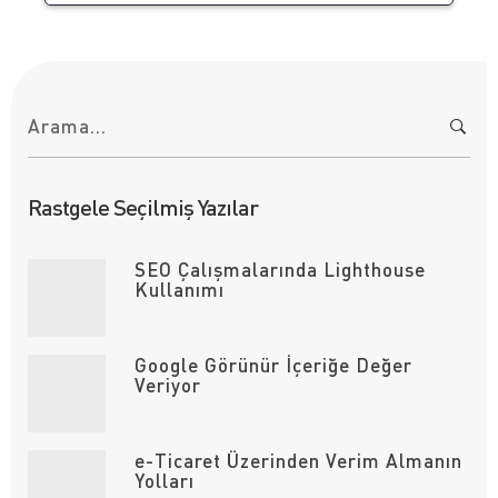
A
r
a
m
a
:
Rastgele Seçilmiş Yazılar
SEO Çalışmalarında Lighthouse
Kullanımı
Google Görünür İçeriğe Değer
Veriyor
e-Ticaret Üzerinden Verim Almanın
Yolları