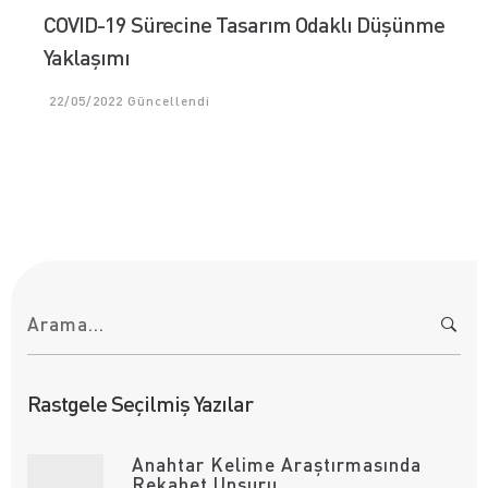
COVID-19 Sürecine Tasarım Odaklı Düşünme
Yaklaşımı
22/05/2022
Güncellendi
A
r
a
m
a
:
Rastgele Seçilmiş Yazılar
Anahtar Kelime Araştırmasında
Rekabet Unsuru