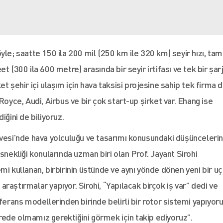
 şöyle; saatte 150 ila 200 mil (250 km ile 320 km) seyir hızı, tam
eet (300 ila 600 metre) arasında bir seyir irtifası ve tek bir şarj
t şehir içi ulaşım için hava taksisi projesine sahip tek firma d
Royce, Audi, Airbus ve bir çok start-up şirket var. Ehang ise
iğini de biliyoruz.
rvesi'nde hava yolculuğu ve tasarımı konusundaki düşüncelerin
snekliği konularında uzman biri olan Prof. Jayant Sirohi
stemi kullanan, birbirinin üstünde ve aynı yönde dönen yeni bir u
raştırmalar yapıyor. Sirohi, “Yapılacak birçok iş var” dedi ve
ferans modellerinden birinde belirli bir rotor sistemi yapıyor
ede olmamız gerektiğini görmek için takip ediyoruz”.