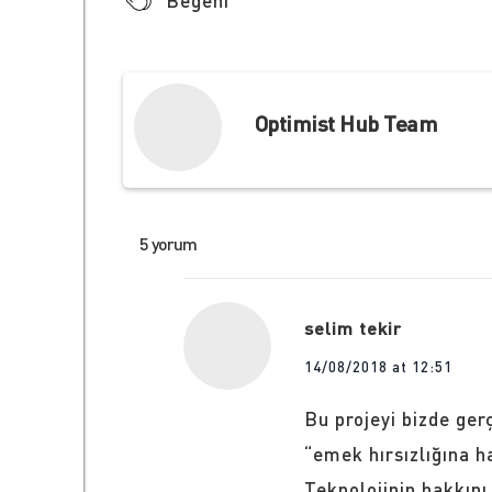
Beğeni
Optimist Hub Team
5 yorum
selim tekir
14/08/2018 at 12:51
Bu projeyi bizde ger
“emek hırsızlığına h
Teknolojinin hakkını