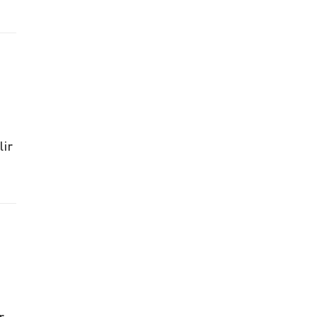
lir
r