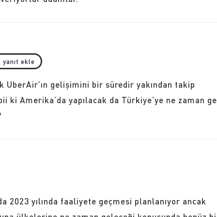
 yanıt ekle
k UberAir’ın gelişimini bir süredir yakından takip
bii ki Amerika’da yapılacak da Türkiye’ye ne zaman ge
?
a 2023 yılında faaliyete geçmesi planlanıyor ancak
rupa ülkelerine ne zaman geleceği konusunda henüz bi