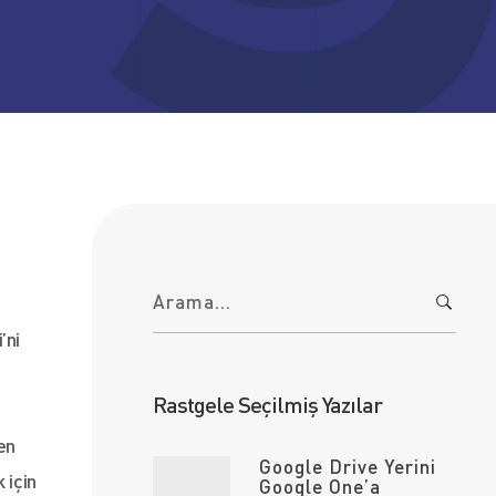
A
r
a
m
’ni
a
:
Rastgele Seçilmiş Yazılar
en
Google Drive Yerini
 için
Google One’a