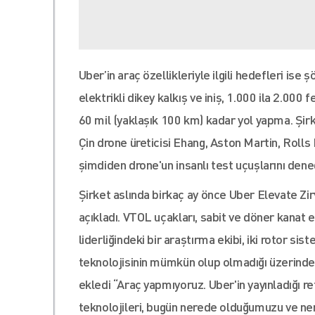
Uber’in araç özellikleriyle ilgili hedefleri ise
elektrikli dikey kalkış ve iniş, 1.000 ila 2.000 f
60 mil (yaklaşık 100 km) kadar yol yapma. Şirke
Çin drone üreticisi Ehang, Aston Martin, Rolls 
şimdiden drone'un insanlı test uçuşlarını dened
Şirket aslında birkaç ay önce Uber Elevate Zi
açıkladı. VTOL uçakları, sabit ve döner kanat e
liderliğindeki bir araştırma ekibi, iki rotor si
teknolojisinin mümkün olup olmadığı üzerinde a
ekledi “Araç yapmıyoruz. Uber'in yayınladığı re
teknolojileri, bugün nerede olduğumuzu ve ner