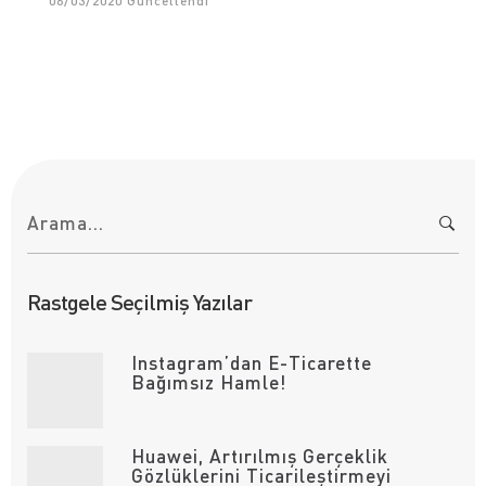
06/03/2020
Güncellendi
A
r
a
m
a
:
Rastgele Seçilmiş Yazılar
Instagram’dan E-Ticarette
Bağımsız Hamle!
Huawei, Artırılmış Gerçeklik
Gözlüklerini Ticarileştirmeyi