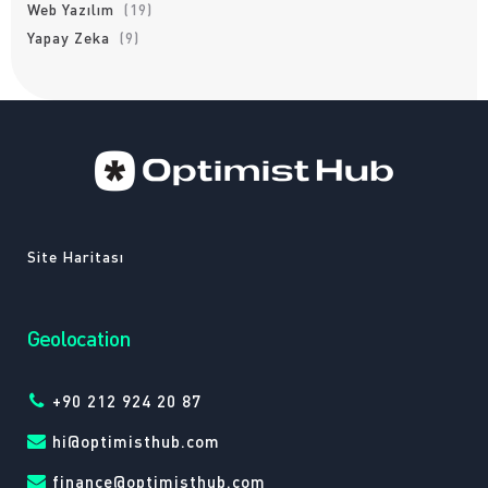
Web Yazılım
(19)
Yapay Zeka
(9)
Site Haritası
Geolocation
+90 212 924 20 87
hi@optimisthub.com
finance@optimisthub.com