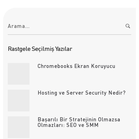
A
r
a
m
a
:
Rastgele Seçilmiş Yazılar
Chromebooks Ekran Koruyucu
Hosting ve Server Security Nedir?
Başarılı Bir Stratejinin Olmazsa
Olmazları: SEO ve SMM