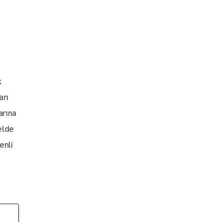
k
arı
arına
elde
enli