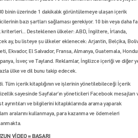
30 binin üzerinde 1 dakikalık görüntülemeye ulaşan içerik
cilerinin bazı şartları sağlaması gerekiyor. 10 bin veya daha fa
kriterleri... Desteklenen ülkeler: ABD, İngiltere, İrlanda,
k ay, bu listeye şu ülkeler eklenecek: Arjantin, Belçika, Boli
eti, Ekvador, El Salvador, Fransa, Almanya, Guatemala, Hondu
anya, İsveç ve Tayland. Reklamlar, İngilizce içeriği ve diğer y
fazla ülke ve dil bunu takip edecek.
. Tüm içerik kitaplığının ve işlerinin yönetilebileceği İçerik
zellik sayesinde Sayfalar’ın yöneticileri Facebook mesajları 
 ayrıntıları ve bilgilerini kitaplıklarında arama yaparak
klam aralarını kullanmaya, para kazanma ve ödemeleri
lanmakta.
ZUN VİDEO = BAŞARI