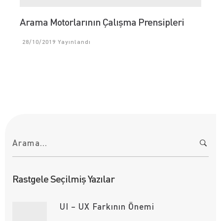
Arama Motorlarının Çalışma Prensipleri
28/10/2019
Yayınlandı
A
r
a
m
a
:
Rastgele Seçilmiş Yazılar
UI – UX Farkının Önemi