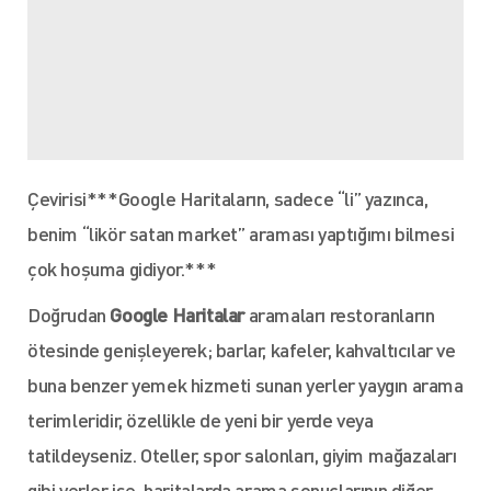
Çevirisi***Google Haritaların, sadece “li” yazınca,
benim “likör satan market” araması yaptığımı bilmesi
çok hoşuma gidiyor.***
Doğrudan
Google Haritalar
aramaları restoranların
ötesinde genişleyerek; barlar, kafeler, kahvaltıcılar ve
buna benzer yemek hizmeti sunan yerler yaygın arama
terimleridir, özellikle de yeni bir yerde veya
tatildeyseniz. Oteller, spor salonları, giyim mağazaları
gibi yerler ise, haritalarda arama sonuçlarının diğer