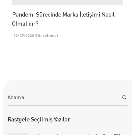
Pandemi Sürecinde Marka İletişimi Nasıl
Olmalıdır?
02/05/2020
Güncellendi
A
r
a
m
a
:
Rastgele Seçilmiş Yazılar